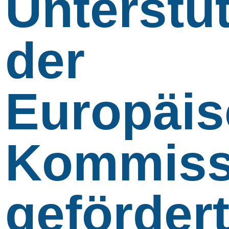
Unterstü
der
Europäi
Kommiss
geförder