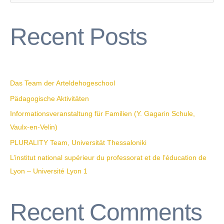
e
a
Recent Posts
r
c
h
f
Das Team der Arteldehogeschool
o
Pädagogische Aktivitäten
r
Informationsveranstaltung für Familien (Y. Gagarin Schule,
:
Vaulx-en-Velin)
PLURALITY Team, Universität Thessaloniki
L’institut national supérieur du professorat et de l’éducation de
Lyon – Université Lyon 1
Recent Comments