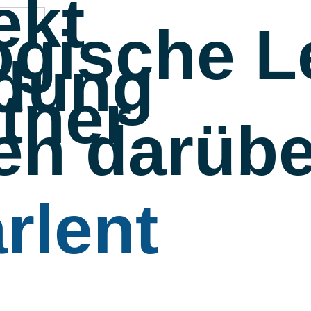
ekt
gische L
dung
tner
en darübe
rlent