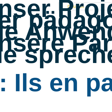
nser Proj
Deutsch
er pädago
ie Anwen
nsere Par
ie sprech
 Ils en pa