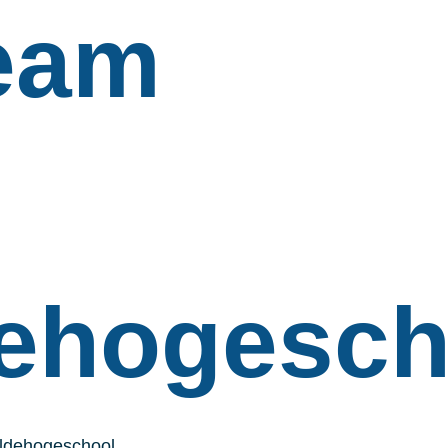
eam
dehogesch
eldehogeschool