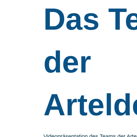
Das T
der
Artel
Videopräsentation des Teams der Art