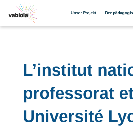
Skip
to
Unser Projekt
Der pädagogis
content
L’institut nat
professorat e
Université Ly