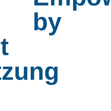
by
t
tzung