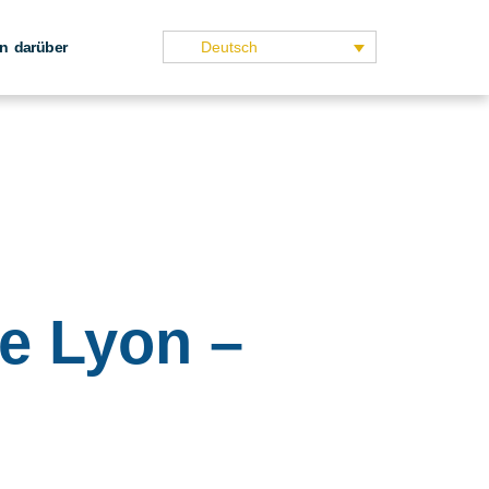
n darüber
Deutsch
u
de Lyon –