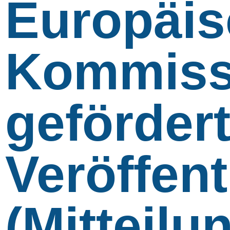
Europäi
Kommiss
geförder
Veröffen
(Mitteilu