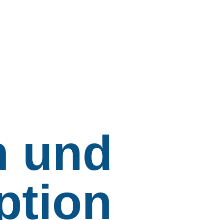
n und
ption