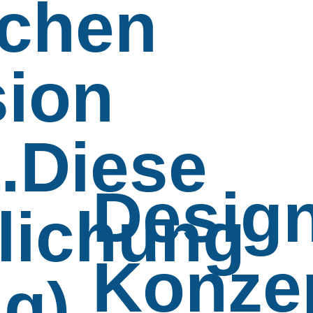
schen
ion
t.Diese
Desig
tlichung
Konze
ng)