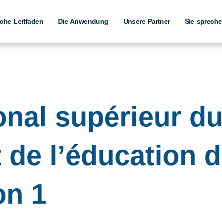
che Leitfaden
Die Anwendung
Unsere Partner
Sie spreche
ional supérieur d
t de l’éducation 
on 1