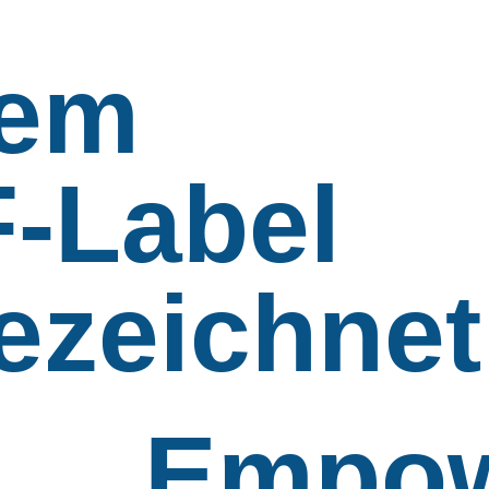
dem
-Label
ezeichnet
Empow