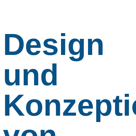
Design
und
Konzepti
von