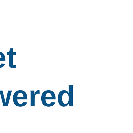
et
ered