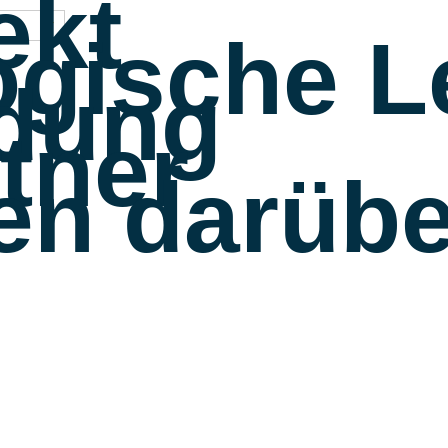
ekt
gische L
dung
tner
en darübe