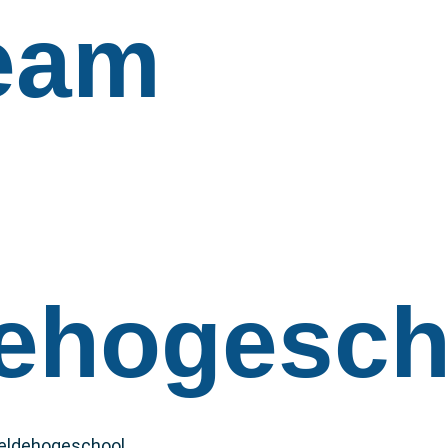
eam
dehogesch
teldehogeschool