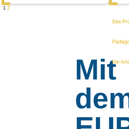
1
2
Das Pr
Pädago
Mit
Die An
de
EUP