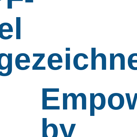
el
gezeichn
Empow
by