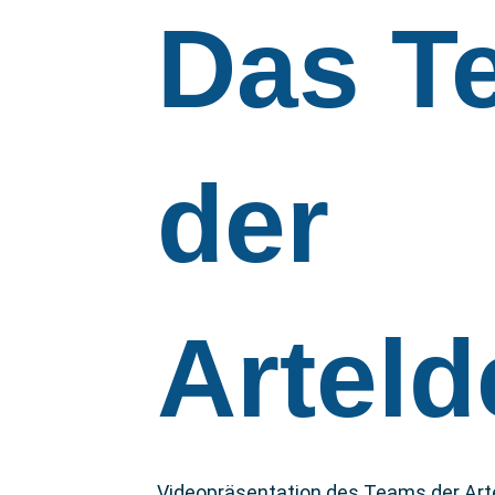
Das T
der
Artel
Videopräsentation des Teams der Ar