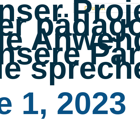
nser Proj
Deutsch
er pädago
ie Anwen
nsere Par
ie sprech
e 1, 2023