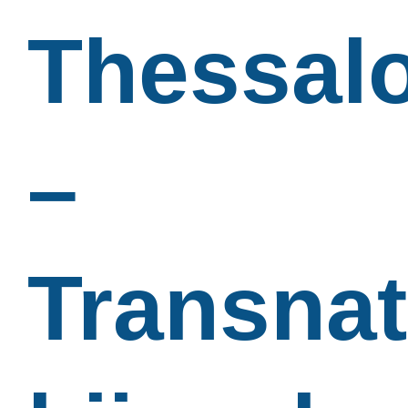
Thessalo
–
Transnat