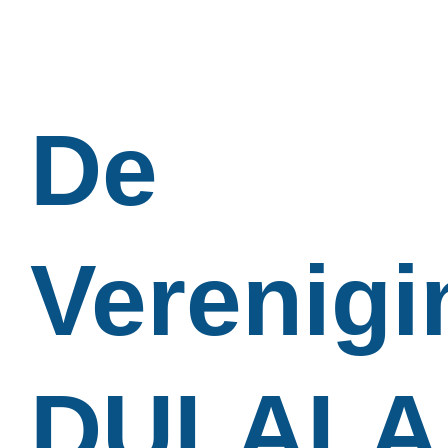
De
Verenigi
DULALA