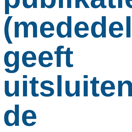
(mededel
geeft
uitsluite
de