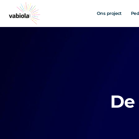
Skip
to
Ons project
Ped
content
De