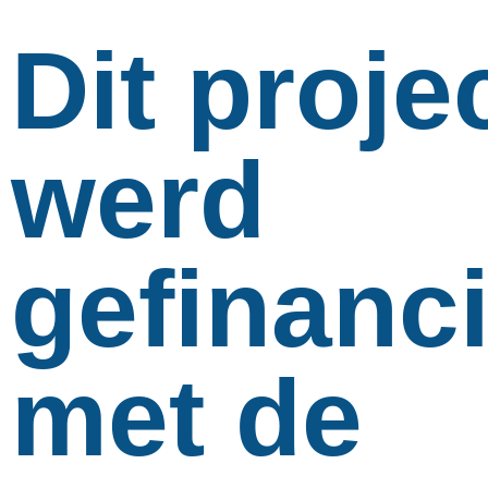
Dit proje
werd
gefinanc
met de