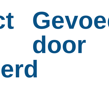
ct
Gevoe
door
ierd