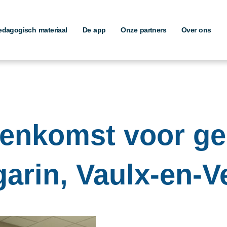
edagogisch materiaal
De app
Onze partners
Over ons
eenkomst voor g
arin, Vaulx-en-Ve