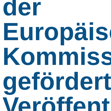
der
Europäi
Kommiss
geförder
Veröffen