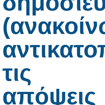
δημοσίε
(ανακοίν
αντικατο
τις
απόψεις