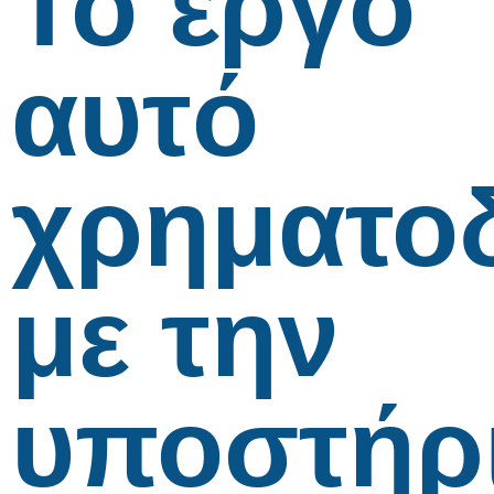
Το έργο
αυτό
χρηματο
με την
υποστήρ