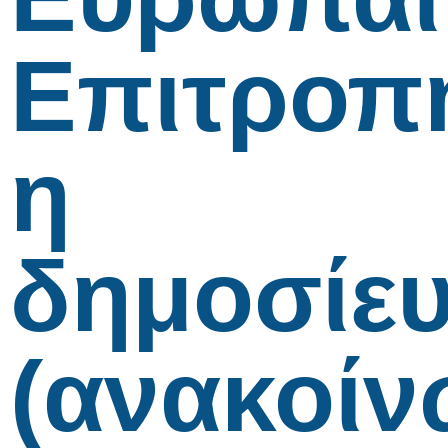
Επιτροπ
η
δημοσίε
(ανακοίν