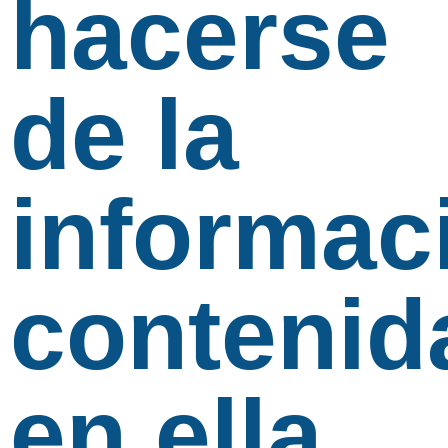
hacerse
de la
informac
contenid
en ella.