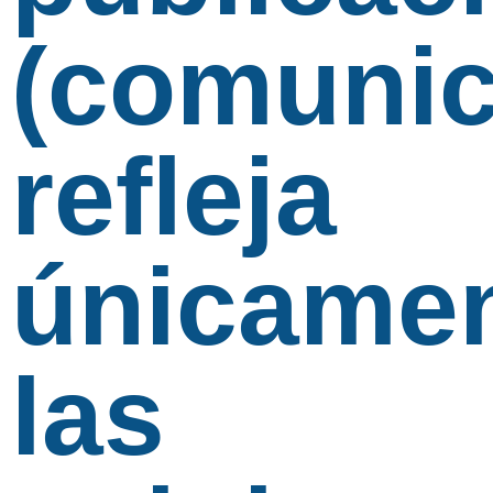
(comunic
refleja
únicame
las