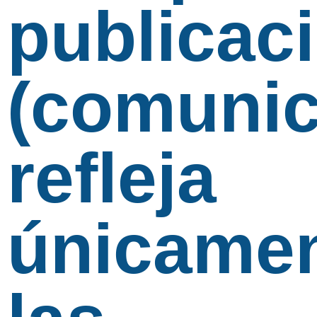
publicac
(comunic
refleja
únicame