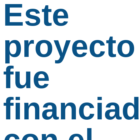
Este
proyecto
fue
financia
con el