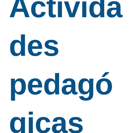
Activida
des
pedagó
gicas