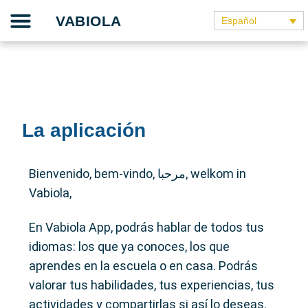
Skip
Nuestro proyecto
La guía de enseñanza
La aplicación
Nuestros socios
Hablan de ello
VABIOLA
Español
to
content
La aplicación
Bienvenido, bem-vindo, مرحبا, welkom in
Vabiola,
En Vabiola App, podrás hablar de todos tus
idiomas: los que ya conoces, los que
aprendes en la escuela o en casa. Podrás
valorar tus habilidades, tus experiencias, tus
actividades y compartirlas si así lo deseas.