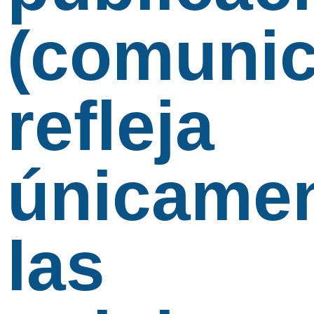
(comunic
refleja
únicame
las