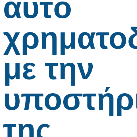
αυτό
χρηματο
με την
υποστήρ
της