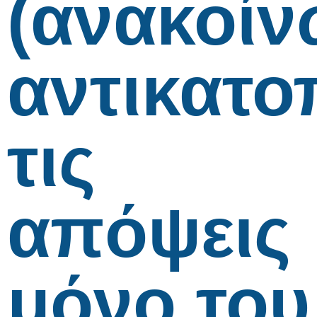
(ανακοίν
αντικατο
τις
απόψεις
μόνο του