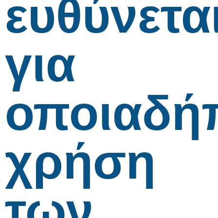
ευθύνετα
για
οποιαδή
χρήση
των