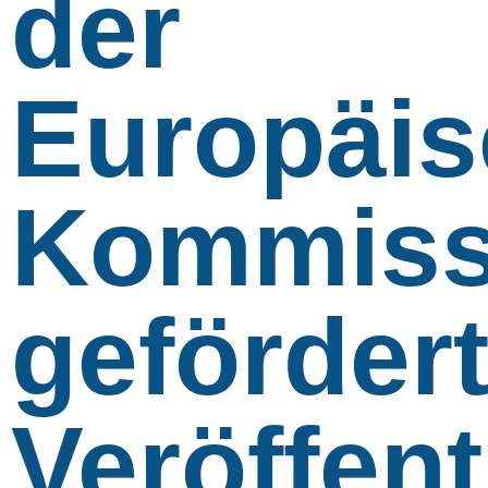
der
Europäi
Kommiss
geförder
Veröffen