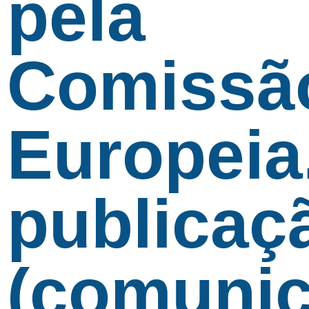
pela
Comissã
Europeia
publicaç
(comunic