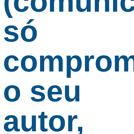
(comunic
só
comprom
o seu
autor,