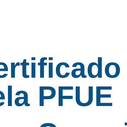
rtificado
ela PFUE