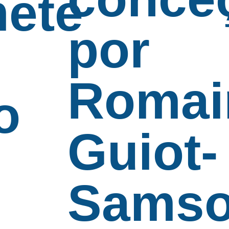
ete
por
Romai
o
Guiot-
Sams