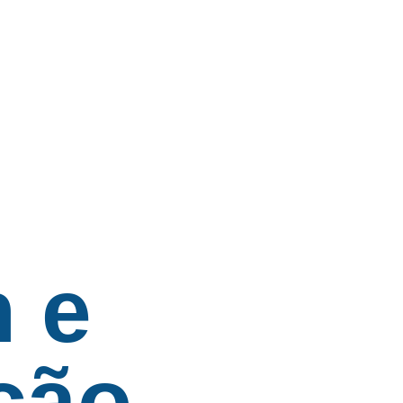
 e
ção