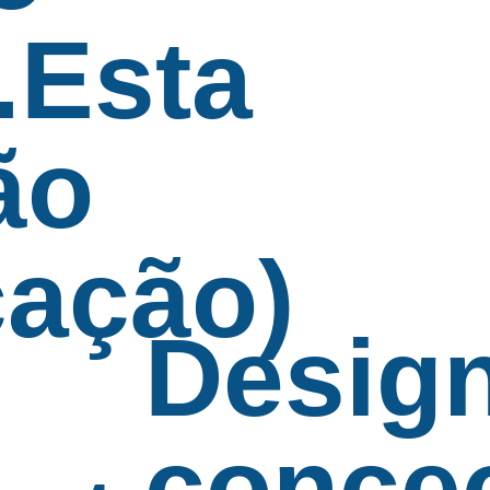
.Esta
ão
ação)
Design
conce