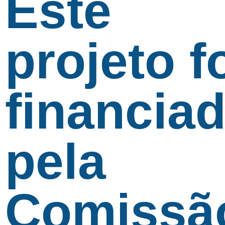
Este
projeto f
financia
pela
Comissã