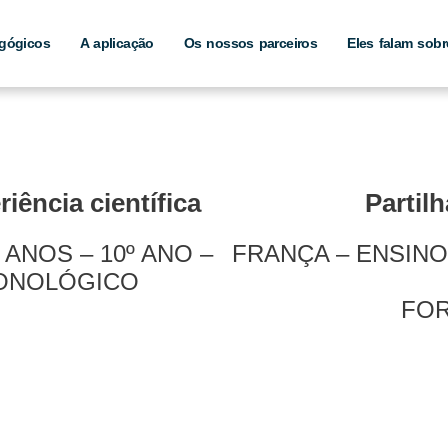
gógicos
A aplicação
Os nossos parceiros
Eles falam sobr
iência científica
Partil
ANOS – 10º ANO –
FRANÇA – ENSINO 
RONOLÓGICO
FO