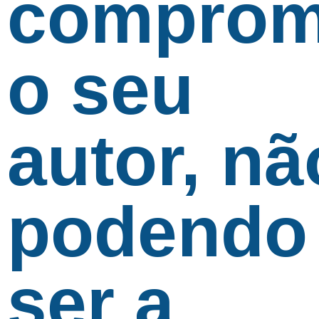
comprom
o seu
autor, nã
podendo
ser a