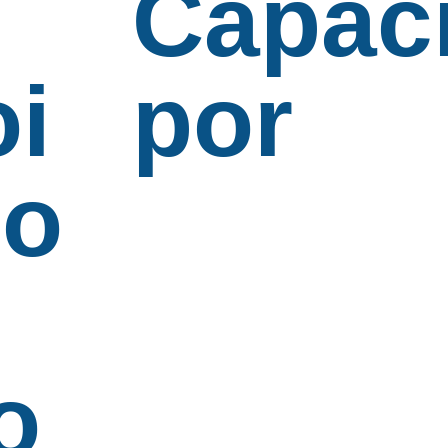
Capac
oi
por
do
o