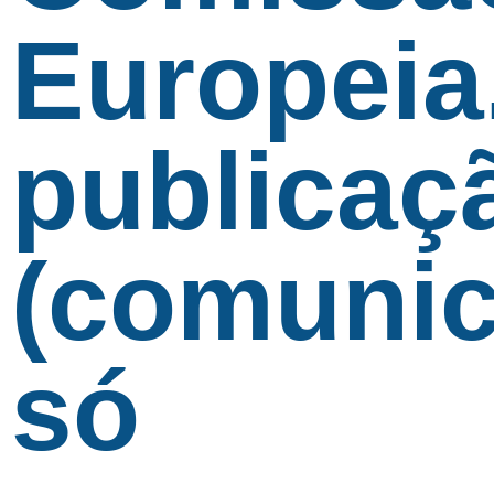
Europeia
publicaç
(comunic
só