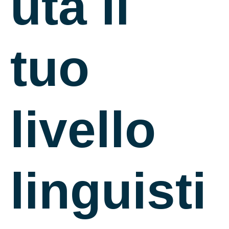
uta il
tuo
livello
linguisti