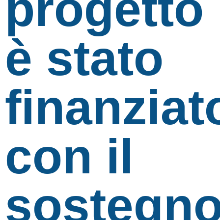
progetto
è stato
finanziat
con il
sostegn