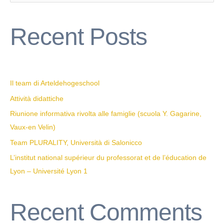
e
a
Recent Posts
r
c
h
f
Il team di Arteldehogeschool
o
Attività didattiche
r
Riunione informativa rivolta alle famiglie (scuola Y. Gagarine,
:
Vaux-en Velin)
Team PLURALITY, Università di Salonicco
L’institut national supérieur du professorat et de l’éducation de
Lyon – Université Lyon 1
Recent Comments