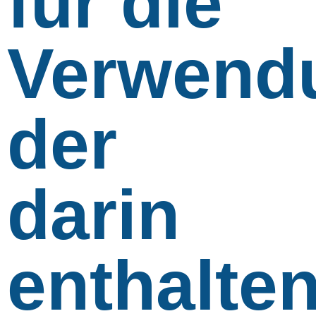
für die
Verwend
der
darin
enthalte