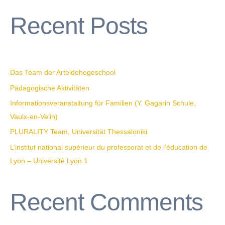
a
Recent Posts
r
c
h
f
Das Team der Arteldehogeschool
o
Pädagogische Aktivitäten
r
Informationsveranstaltung für Familien (Y. Gagarin Schule,
:
Vaulx-en-Velin)
PLURALITY Team, Universität Thessaloniki
L’institut national supérieur du professorat et de l’éducation de
Lyon – Université Lyon 1
Recent Comments