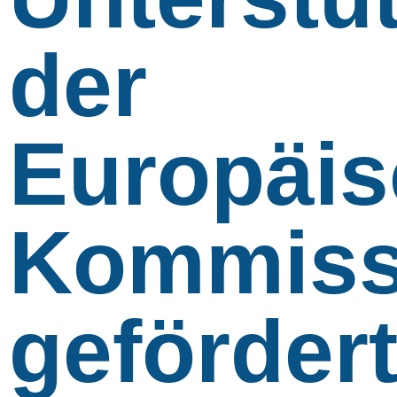
der
Europäi
Kommiss
geförder