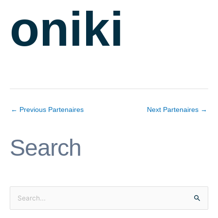
oniki
←
Previous Partenaires
Next Partenaires
→
Search
S
e