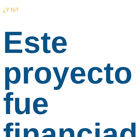
¿Y tú?
Este
proyecto
fue
financia