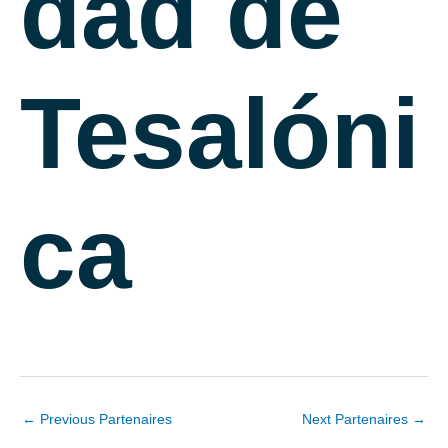
dad de
Tesalóni
ca
←
Previous Partenaires
Next Partenaires
→