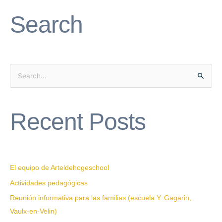
Search
S
e
a
Recent Posts
r
c
h
f
El equipo de Arteldehogeschool
o
Actividades pedagógicas
r
Reunión informativa para las familias (escuela Y. Gagarin,
:
Vaulx-en-Velin)