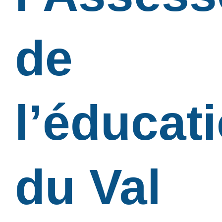
de
l’éducat
du Val