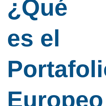
¿Qué
es el
Portafol
Europeo