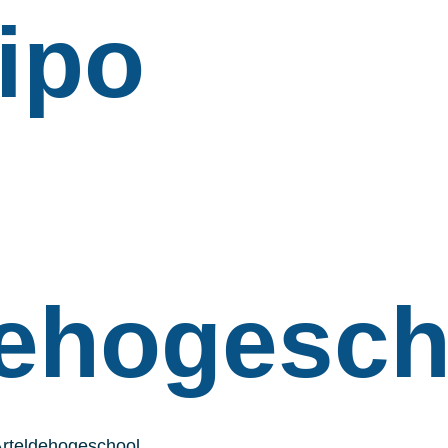
ipo
dehogesch
Arteldehogeschool