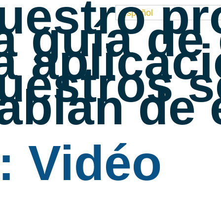
uestro pr
Español
a guía de
a aplicac
uestros s
ablan de 
: Vidéo