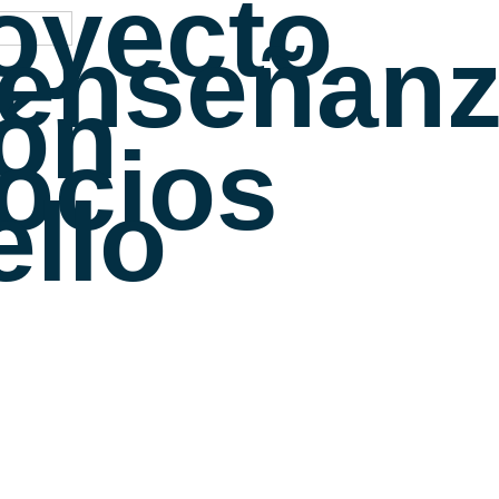
oyecto
 enseñan
ión
ocios
ello