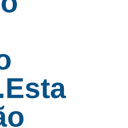
do
o
.Esta
ão