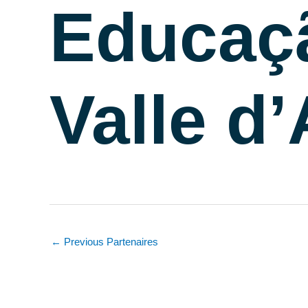
Educaç
Valle d
←
Previous Partenaires