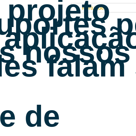
 projeto
Português
uportes 
 aplicaçã
s nossos 
les falam
e de