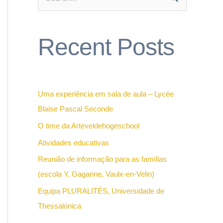
S
e
a
Recent Posts
r
c
h
f
Uma experiência em sala de aula – Lycée
o
Blaise Pascal Seconde
r
O time da Arteveldehogeschool
:
Atividades educativas
Reunião de informação para as famílias
(escola Y. Gagarine, Vaulx-en-Velin)
Equipa PLURALITÉS, Universidade de
Thessalónica