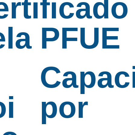
rtificado
ela PFUE
Capac
oi
por