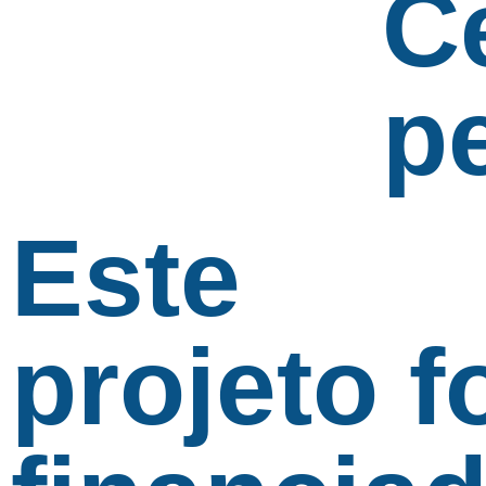
Ce
p
Este
projeto f