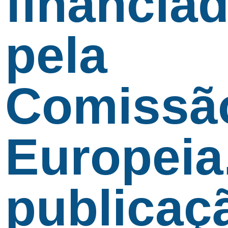
financia
pela
Comissã
Europeia
publicaç