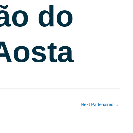
ão do
’Aosta
Next Partenaires
→