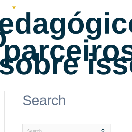
pedagógic
o
parceiro
 sobre is
Search