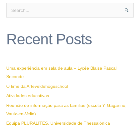
S
e
a
Recent Posts
r
c
h
f
Uma experiência em sala de aula – Lycée Blaise Pascal
o
Seconde
r
O time da Arteveldehogeschool
:
Atividades educativas
Reunião de informação para as famílias (escola Y. Gagarine,
Vaulx-en-Velin)
Equipa PLURALITÉS, Universidade de Thessalónica