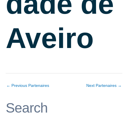
dade de
Aveiro
←
Previous Partenaires
Next Partenaires
→
Search