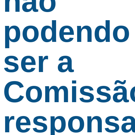
não
podendo
ser a
Comissã
responsa