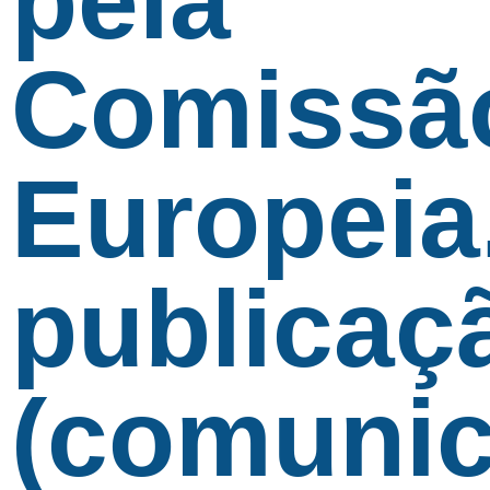
pela
Comissã
Europeia
publicaç
(comunic