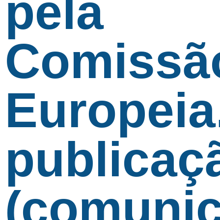
pela
Comissã
Europeia
publicaç
(comunic