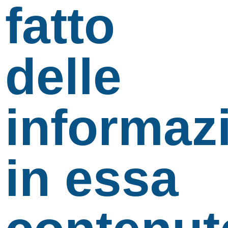
fatto
delle
informaz
in essa