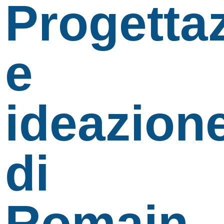
Progetta
e
ideazion
di
Romain