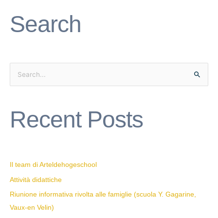
Search
S
e
a
Recent Posts
r
c
h
f
Il team di Arteldehogeschool
o
Attività didattiche
r
Riunione informativa rivolta alle famiglie (scuola Y. Gagarine,
:
Vaux-en Velin)