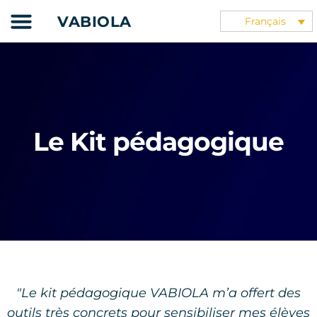
Aller
VABIOLA
Français
au
Supports pédagogiques
Nos partenaires
contenu
Le Kit pédagogique
"Le kit pédagogique VABIOLA m’a offert des
outils très concrets pour sensibiliser mes élèves