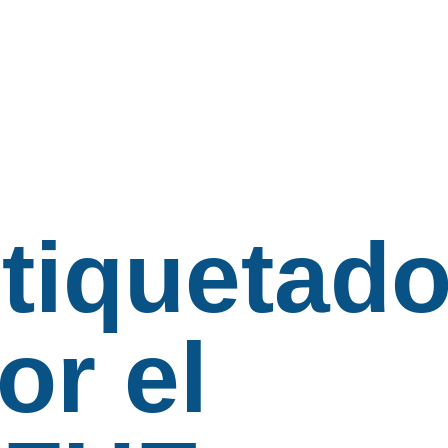
tiquetad
or el