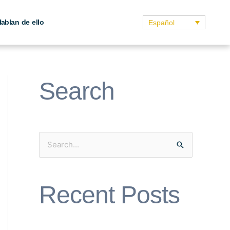
ablan de ello
Español
Search
S
e
a
Recent Posts
r
c
h