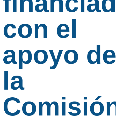
financia
con el
apoyo d
la
Comisió