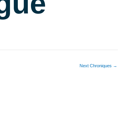
ngüe
Next Chroniques
→