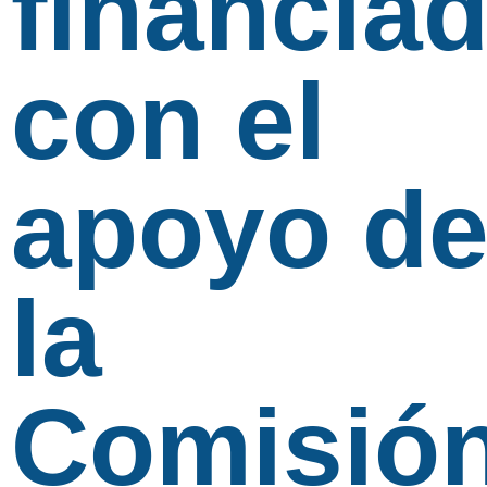
financia
con el
apoyo d
la
Comisió