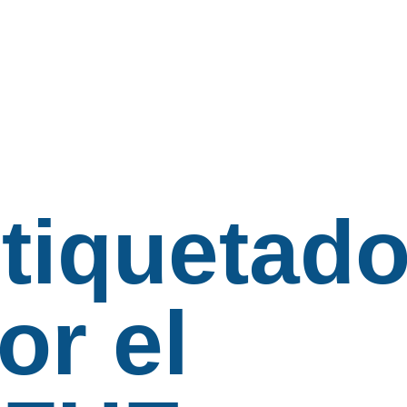
tiquetad
or el