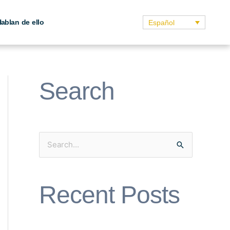
ablan de ello
Español
Search
S
e
a
Recent Posts
r
c
h