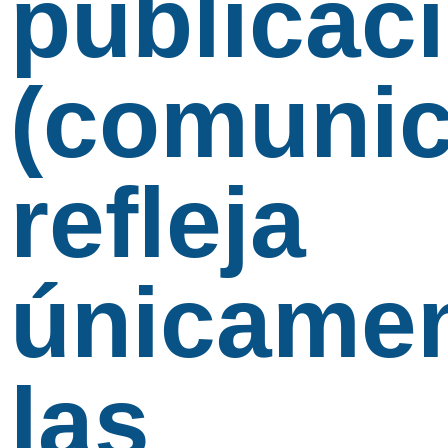
publicac
(comunic
refleja
únicame
las