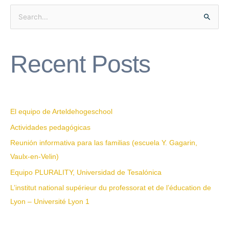
S
e
a
Recent Posts
r
c
h
f
El equipo de Arteldehogeschool
o
Actividades pedagógicas
r
Reunión informativa para las familias (escuela Y. Gagarin,
:
Vaulx-en-Velin)
Equipo PLURALITY, Universidad de Tesalónica
L’institut national supérieur du professorat et de l’éducation de
Lyon – Université Lyon 1