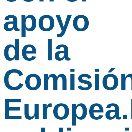
apoyo
de la
Comisió
Europea.