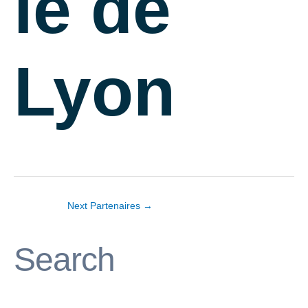
ie de
Lyon
Next Partenaires
→
Search