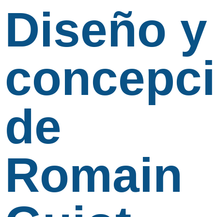
Diseño y
concepc
de
Romain