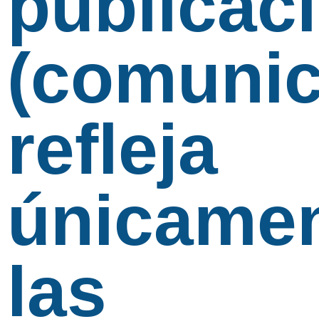
publicac
(comunic
refleja
únicame
las