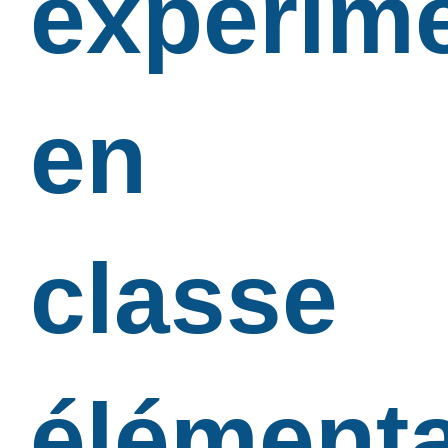
expérim
en
classe
élémenta