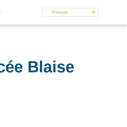
t
Français
cée Blaise