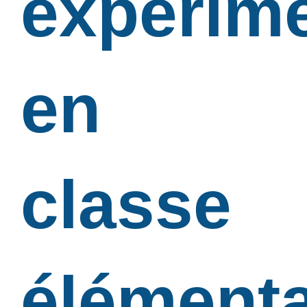
expérim
en
classe
élémenta