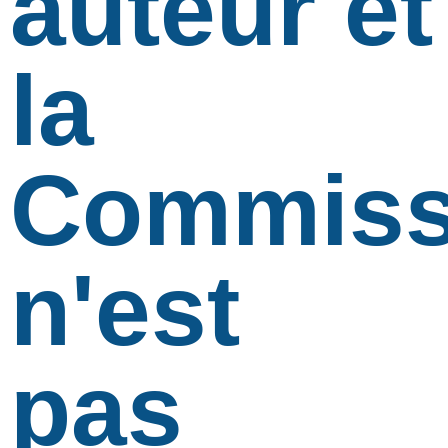
auteur et
la
Commiss
n'est
pas