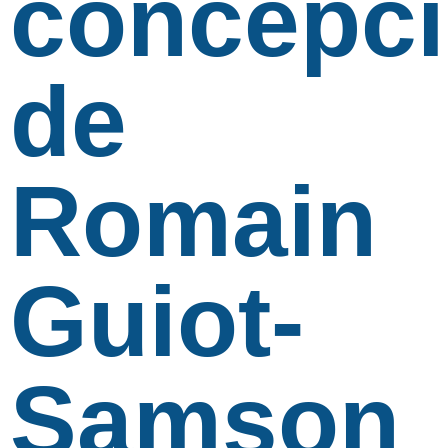
concepc
de
Romain
Guiot-
Samson