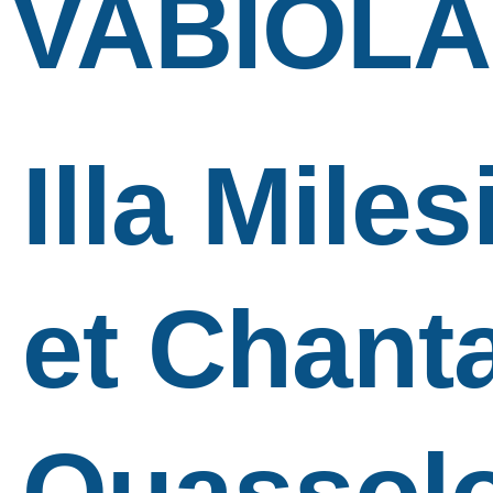
VABIOLA
Illa Miles
et Chanta
Quassolo