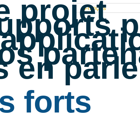
e projet
Français
upports 
’applicati
os parten
ls en parl
s forts