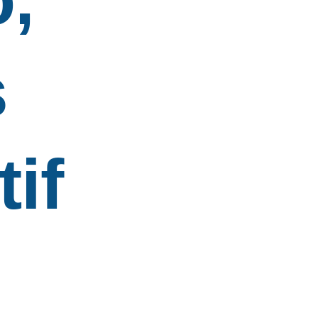
s
tif