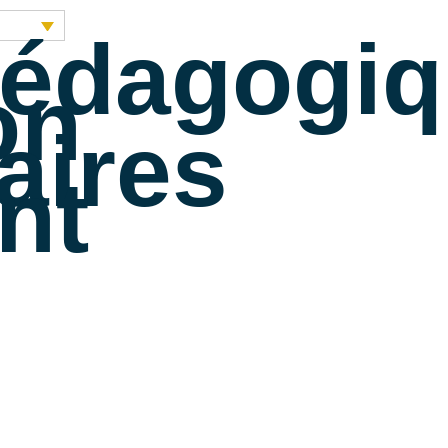
pédagogi
on
aires
ent