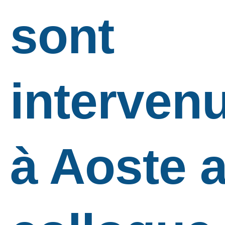
sont
interven
à Aoste 