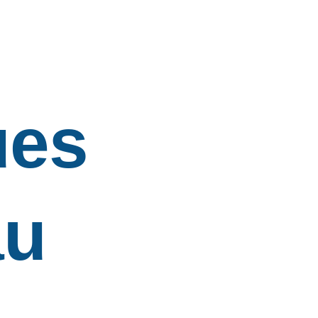
ues
au