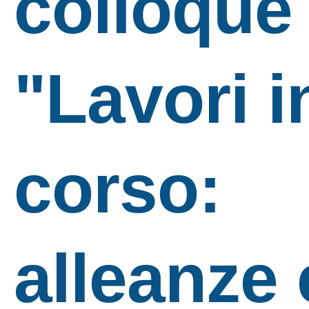
colloque
"Lavori i
corso:
alleanze 