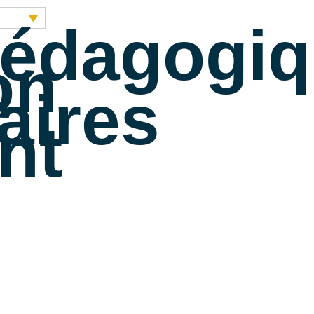
pédagogi
on
aires
ent