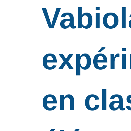
Vabiol
expér
en cla