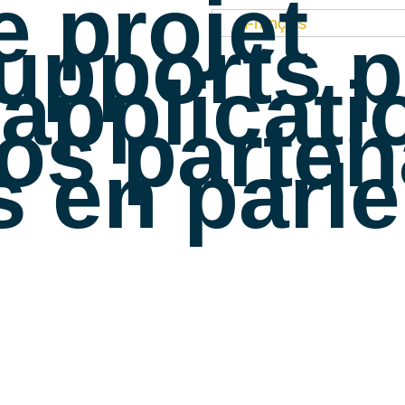
e projet
Français
upports 
’applicati
os parten
ls en parl