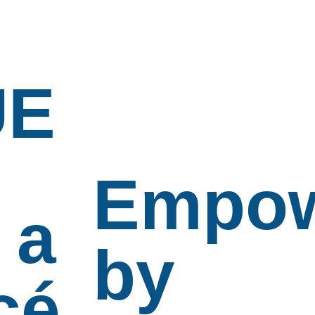
UE
Empow
 a
by
cé