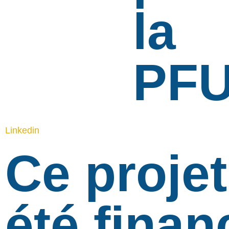
la
PF
Linkedin
Ce projet
été finan