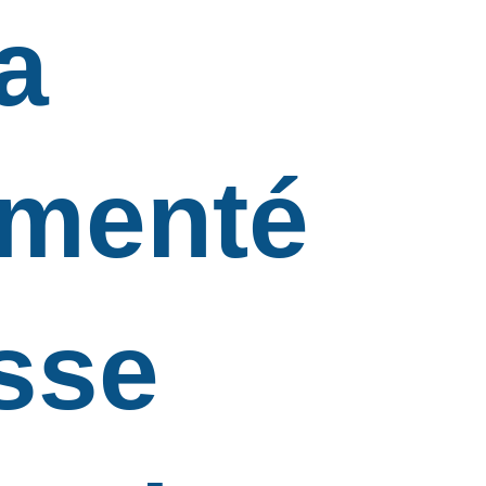
a
imenté
sse