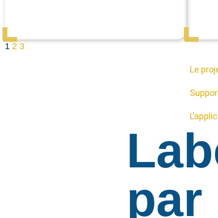
1
2
3
Le proj
Suppor
L’appli
Lab
par