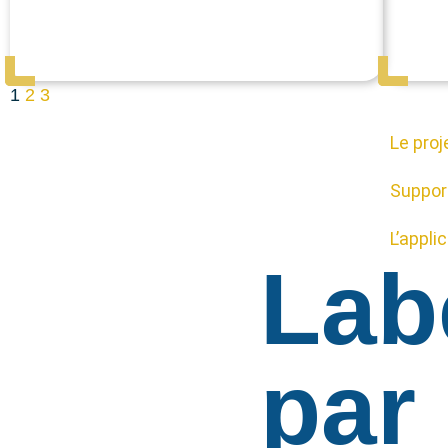
1
2
3
Le proj
Suppor
L’appli
Lab
par