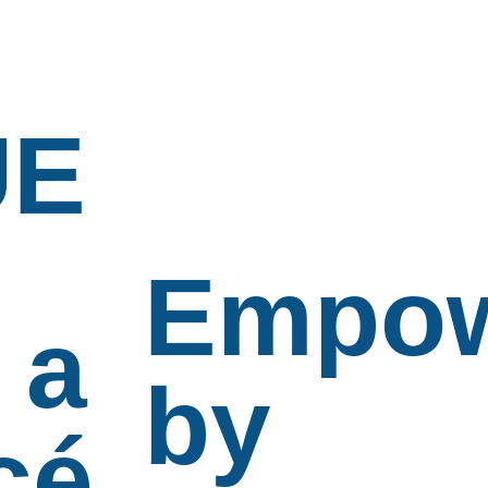
UE
Empow
 a
by
cé