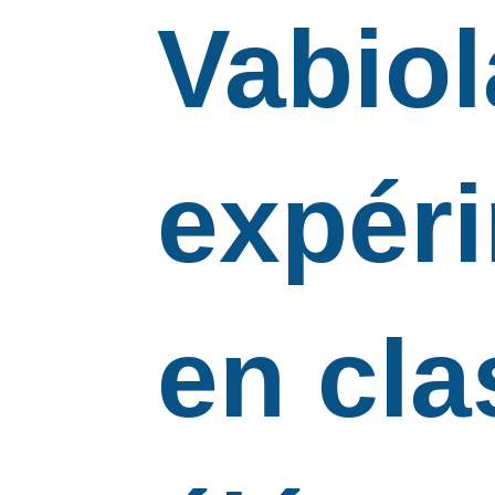
Vabiol
expér
en cla