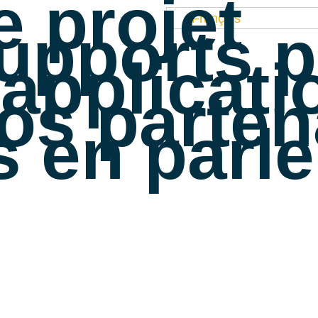
e projet
Français
upports 
’applicati
os parten
ls en parl