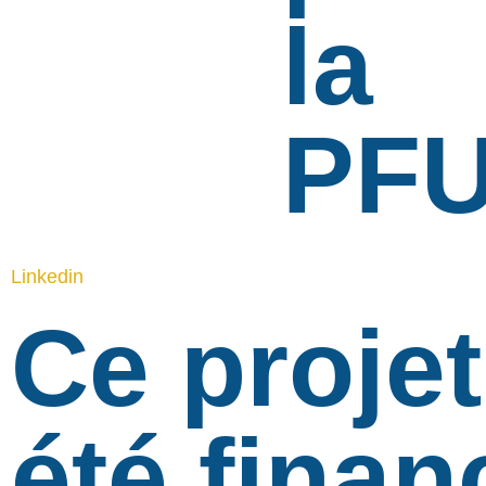
la
PF
Linkedin
Ce projet
été finan