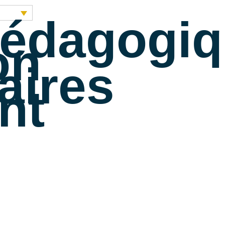
pédagogi
on
aires
ent