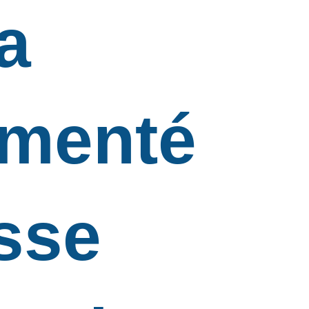
a
imenté
sse