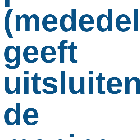
(mededel
geeft
uitsluite
de