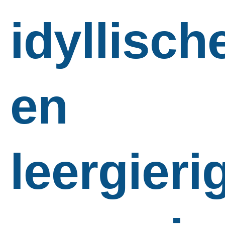
idyllisch
en
leergieri