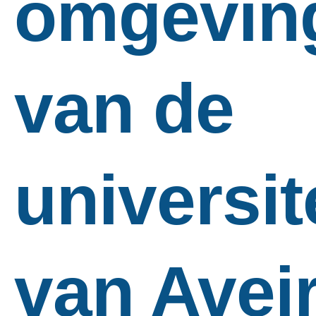
omgevin
van de
universit
van Avei