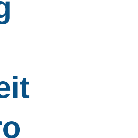
g
eit
ro