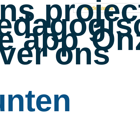
ns projec
Nederlands
edagogisc
e app
Onz
ver ons
unten