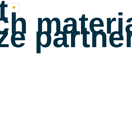
t
h materi
e partne