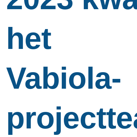
het
Vabiola-
projectt