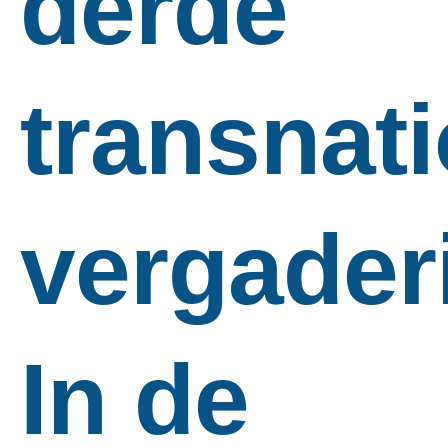
derde
transnat
vergader
In de