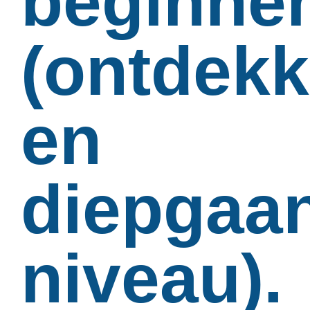
beginne
(ontdekk
en
diepgaa
niveau).