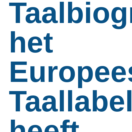
Taalbiog
het
Europee
Taallabe
heeft