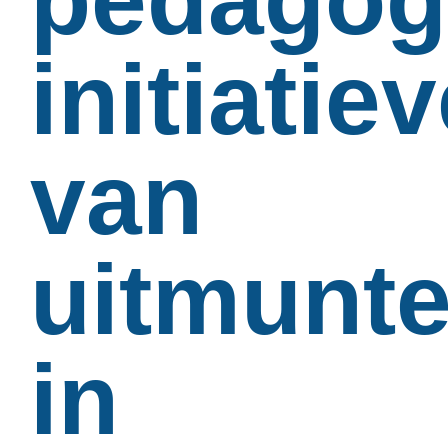
initiatie
van
uitmunt
in