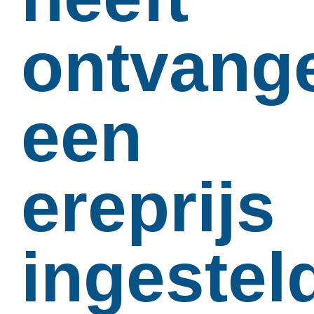
ontvang
een
ereprijs
ingestel