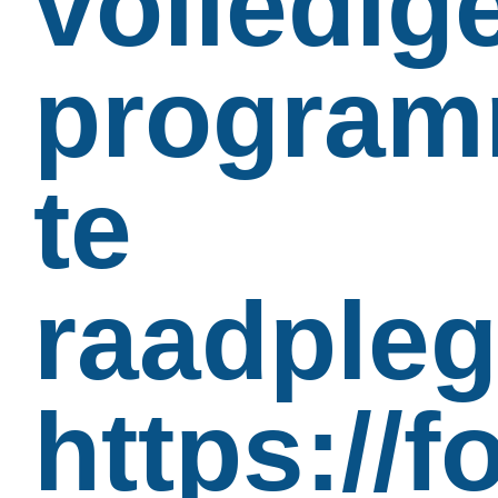
volledig
progra
te
raadpleg
https:/