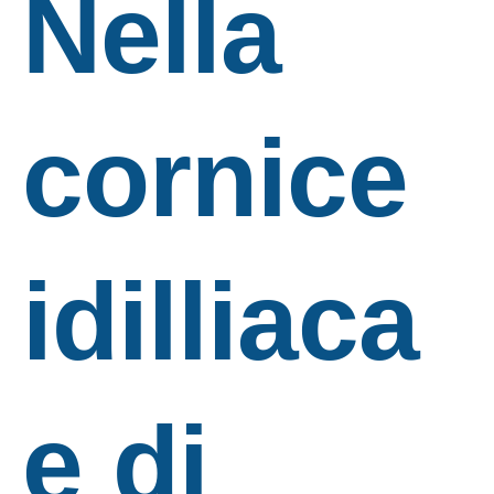
Nella
cornice
idilliaca
e di