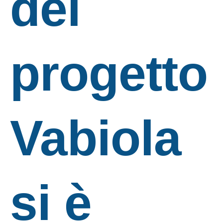
del
progetto
Vabiola
si è