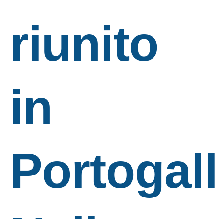
riunito
in
Portogall