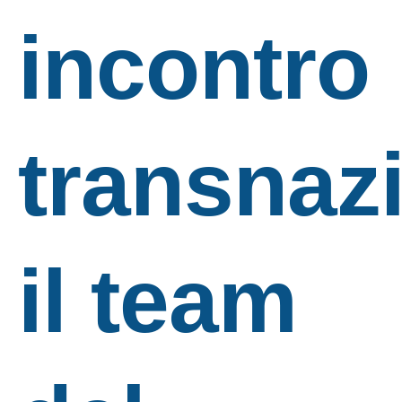
incontro
transnaz
il team