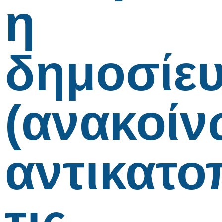
η
δημοσίε
(ανακοίν
αντικατο
τις