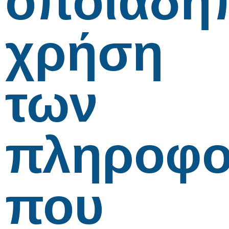
οποιαδή
χρήση
των
πληροφο
που