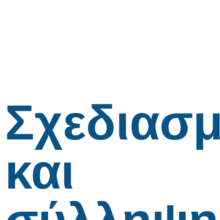
Σχεδιασ
και