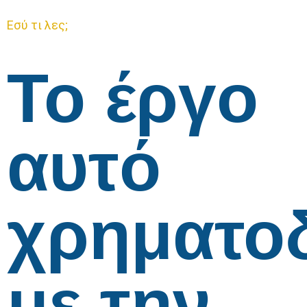
Εσύ τι λες;
Το έργο
αυτό
χρηματο
με την