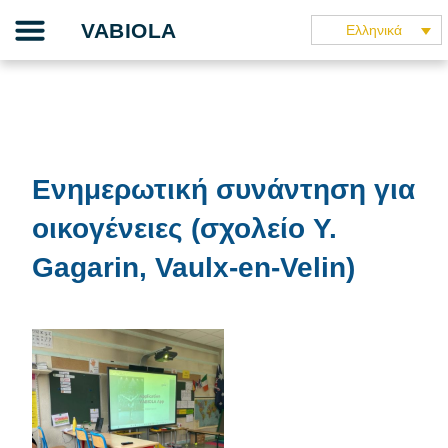
Skip
Το έργο μας
Ο οδηγός διδασκαλίας
Η εφαρμογή
Οι συνεργάτες μας
Μιλάνε γι’ αυτό
VABIOLA
Ελληνικά
to
content
Ενημερωτική συνάντηση για
οικογένειες (σχολείο Y.
Gagarin, Vaulx-en-Velin)