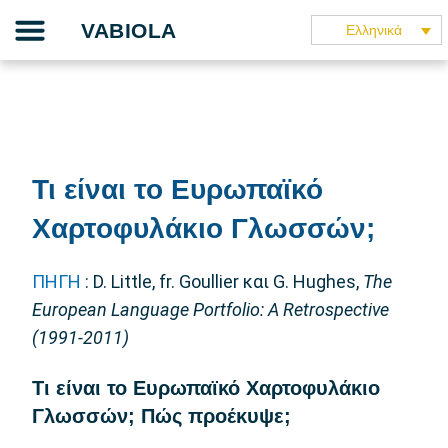
Skip
Το έργο μας
Ο οδηγός διδασκαλίας
Η εφαρμογή
Οι συνεργάτες μας
Μιλάνε γι’ αυτό
VABIOLA
Ελληνικά
to
content
Τι είναι το Ευρωπαϊκό
Χαρτοφυλάκιο Γλωσσών;
ΠΗΓΗ
: D. Little, fr. Goullier και G. Hughes,
The
European Language Portfolio: A Retrospective
(1991-2011)
Τι είναι το Ευρωπαϊκό Χαρτοφυλάκιο
Γλωσσών; Πώς προέκυψε;