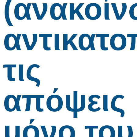
(ανακοίν
αντικατο
τις
απόψεις
μόνο του