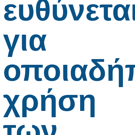
ευθύνετα
για
οποιαδή
χρήση
των