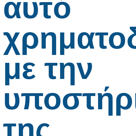
αυτό
χρηματο
με την
υποστήρ
της