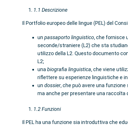
1.1
Descrizione
Il Portfolio europeo delle lingue (PEL) del Cons
un
passaporto linguistico
, che fornisce 
seconde/straniere (L2) che sta studiando
utilizzo della L2. Questo documento co
L2;
una
biografia linguistica
, che viene utili
riflettere su esperienze linguistiche e i
un
dossier
, che può avere una funzione s
ma anche per presentare una raccolta di 
1.2
Funzioni
Il PEL ha una funzione sia introduttiva che educa