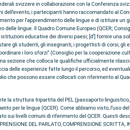
federali svizzere in collaborazione con la Conferenza sviz
oni dell’evento, i partecipanti hanno raccomandato al Cons
ento per l’apprendimento delle lingue e di istituire un 
peo delle lingue. Il Quadro Comune Europeo (QCER; Consigli
istituzioni educative dei diversi paesi; [d’] fornire una s
tare gli studenti, gli insegnanti, i progettisti di corsi, gli e
oordinare i loro sforzi” (Consiglio per la cooperazione cul
a sezione che colloca le qualifiche ufficialmente rilasc
accia delle esperienze fatte lungo il percorso, ed eventu
rtfolio che possono essere collocati con riferimento al 
struttura tripartita del PEL (passaporto linguistico, bi
imento
per le lingue (QCER). Come abbiamo visto, l’uso d
ato sui livelli comuni di riferimento del QCER. Questi de
 (COMPRENSIONE DEL PARLATO, COMPRENSIONE SCRITTA,