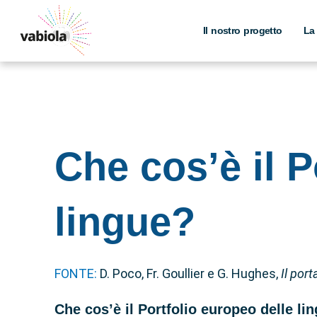
Skip
to
Il nostro progetto
La
content
Che cos’è il P
lingue?
FONTE:
D. Poco, Fr. Goullier e G. Hughes,
Il por
Che cos’è il Portfolio europeo delle l