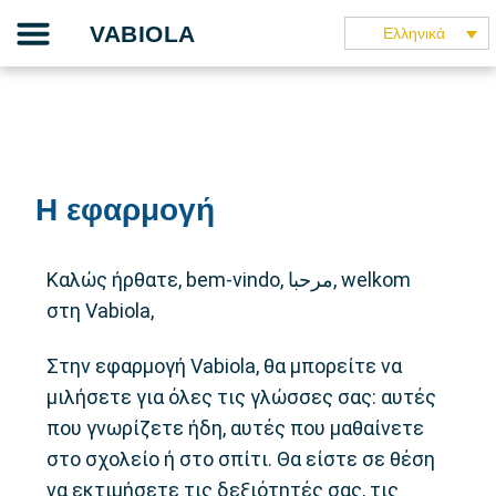
Skip
Το έργο μας
Ο οδηγός διδασκαλίας
Η εφαρμογή
Οι συνεργάτες μας
Μιλάνε γι’ αυτό
VABIOLA
Ελληνικά
to
content
Η εφαρμογή
Καλώς ήρθατε, bem-vindo, مرحبا, welkom
στη Vabiola,
Στην εφαρμογή Vabiola, θα μπορείτε να
μιλήσετε για όλες τις γλώσσες σας: αυτές
που γνωρίζετε ήδη, αυτές που μαθαίνετε
στο σχολείο ή στο σπίτι. Θα είστε σε θέση
να εκτιμήσετε τις δεξιότητές σας, τις