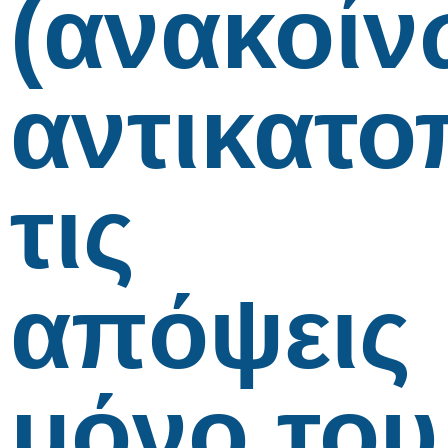
(ανακοίν
αντικατο
τις
απόψεις
μόνο του