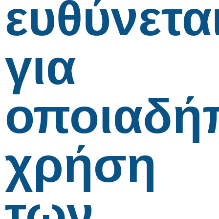
ευθύνετα
για
οποιαδή
χρήση
των