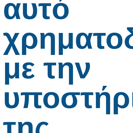
αυτό
χρηματο
με την
υποστήρ
της